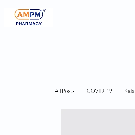
All Posts
COVID-19
Kids
Men Health
Others