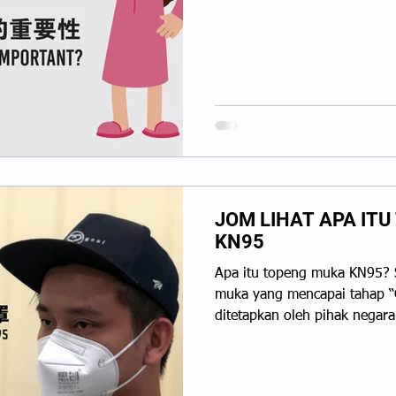
染物发生。因此，COVID-
触...
JOM LIHAT APA IT
KN95
Apa itu topeng muka KN95? 
muka yang mencapai tahap 
ditetapkan oleh pihak negara