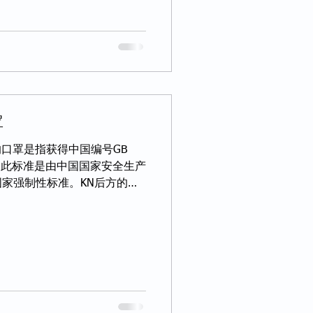
罩
列的口罩是指获得中国编号GB
口罩。此标准是由中国国家安全生产
家强制性标准。KN后方的号
颗粒物的过滤效率。95指的
95%或以上，90则是指...