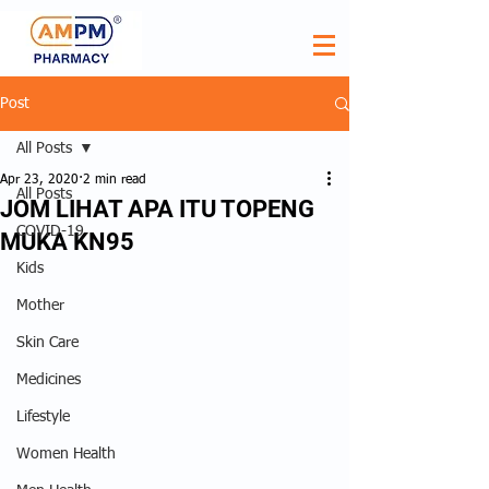
Post
All Posts
Apr 23, 2020
2 min read
All Posts
JOM LIHAT APA ITU TOPENG
COVID-19
MUKA KN95
Kids
Mother
Skin Care
Medicines
Lifestyle
Women Health