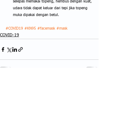
selepas memakai topeng, hembus dengan kuat, 
udara tidak dapat keluar dari tepi jika topeng 
muka dipakai dengan betul.
#COVID19
#KN95
#facemask
#mask
COVID-19
See All
Recent Posts