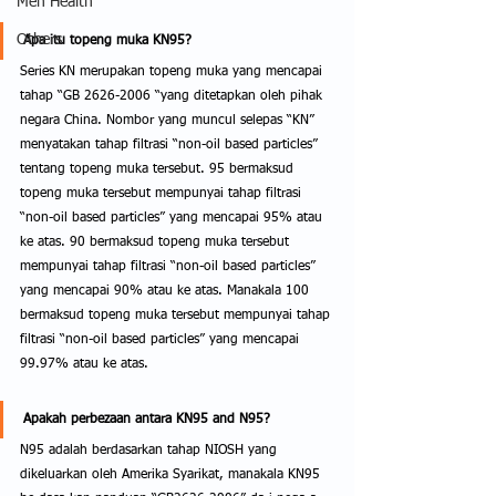
Men Health
Others
Apa itu topeng muka KN95?
Series KN merupakan topeng muka yang mencapai 
tahap “GB 2626-2006 “yang ditetapkan oleh pihak 
negara China. Nombor yang muncul selepas “KN” 
menyatakan tahap filtrasi “non-oil based particles” 
tentang topeng muka tersebut. 95 bermaksud 
topeng muka tersebut mempunyai tahap filtrasi 
“non-oil based particles” yang mencapai 95% atau 
ke atas. 90 bermaksud topeng muka tersebut 
mempunyai tahap filtrasi “non-oil based particles” 
yang mencapai 90% atau ke atas. Manakala 100 
bermaksud topeng muka tersebut mempunyai tahap 
filtrasi “non-oil based particles” yang mencapai 
99.97% atau ke atas. 
Apakah perbezaan antara KN95 and N95?
N95 adalah berdasarkan tahap NIOSH yang 
dikeluarkan oleh Amerika Syarikat, manakala KN95 