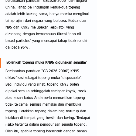
berdasarkan panduan “GB2626-2006” dari negara 
China. Tahap perlindungan kedua-dua topeng 
adalah lebih kurang sama, hanya mereka mengikuti 
tahap ujian dari negara yang berbeza. Kedua-dua 
N95 dan KN95 merupakan respirator yang 
dirancang dengan kemampuan filtrasi “non-oil 
based particles” yang mencapai tahap tidak rendah 
daripada 95%.
Bolehkah topeng muka KN95 digunakan semula?
Berdasarkan panduan “GB 2626-2006”, KN95 
diklasifikasi sebagai topeng muka “disposable”.  
Bagi individu yang sihat, topeng KN95 boleh 
dipakai semula sehinggalah terdapat koyak, rosak 
atau kesan kotor. Anda perlu memastikan topeng 
tidak tercemar semasa memakai dan membuka 
topeng. Letakkan topeng dalam beg tertutup dan 
letakkan di tempat yang bersih dan kering. Terdapat 
risiko tertentu dalam penggunaan semula topeng. 
Oleh itu, apabila topeng bersentuh dengan bahan 