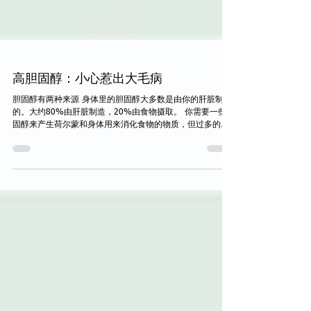
高胆固醇：小心惹出大毛病
胆固醇有两种来源 身体里的胆固醇大多数是由你的肝脏制造
的。大约80%由肝脏制造，20%由食物摄取。 你需要一些胆
固醇来产生荷尔蒙和身体用来消化食物的物质，但过多的胆
固醇会在动脉中积聚并导致心脏疾病或中风的发生。 胆固醇
很重要 我们的身体需要一些胆固醇，因为身体需要它来：...