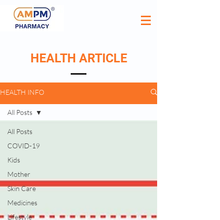
HEALTH ARTICLE
HEALTH INFO
All Posts
All Posts
COVID-19
Kids
Mother
Skin Care
Medicines
Lifestyle