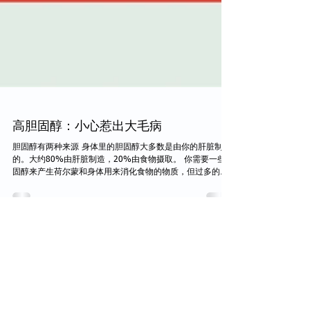
高胆固醇：小心惹出大毛病
胆固醇有两种来源 身体里的胆固醇大多数是由你的肝脏制造
的。大约80%由肝脏制造，20%由食物摄取。 你需要一些胆
固醇来产生荷尔蒙和身体用来消化食物的物质，但过多的胆
固醇会在动脉中积聚并导致心脏疾病或中风的发生。 胆固醇
很重要 我们的身体需要一些胆固醇，因为身体需要它来：...