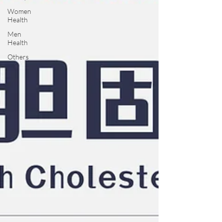
Women
Health
Men
Health
Others