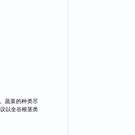
类。蔬菜的种类尽
议以全谷根茎类