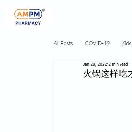
All Posts
COVID-19
Kids
Jan 28, 2022
2 min read
Men Health
Others
火锅这样吃