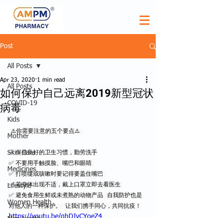
Post
All Posts
Apr 23, 2020
1 min read
All Posts
如何保护自己远离2019新型冠状
COVID-19
病毒
Kids
 ⚠️你需要注意的五个要点⚠️  
Mother
Skin Care
✅ 保持良好的卫生习惯，勤劳洗手
✅ 不要用手触摸脸、嘴巴和眼睛 
Medicines
✅ 打喷嚏或咳嗽时要记得要盖住嘴巴 
✅ 若身体出现不适，戴上口罩立即去看医生 
Lifestyle
✅ 避免食用生鲜或未煮熟的动物产品  自我防护也是
Women Health
对他人的一种保护。  让我们携手同心，共同抗疫！
https://youtu.be/qhDIvCYoeZ4