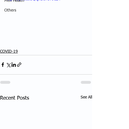
Men Health
Others
COVID-19
See All
Recent Posts